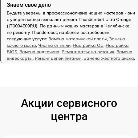
Знаем свое дело
Будьте уверены в профессионализме наших мастеров - они
с уверенностью выполнят ремонт Thunderobot Ultra Orange
(JT0094E09RU). По данным наших мастеров в Челябинске
по ремонту Thunderobot, наиболее востребованы
следующие услуги:
Замена материнской платы
,
Замена
южного моста
,
Чистка от пыли
,
Настройка ОС
,
Настройка
BIOS
,
Замена видеочипа
,
Ремонт разъема питания
,
Замена
видеокарты
,
Ремонт цепей питания
,
Замена жесткого диска
.
Акции сервисного
центра