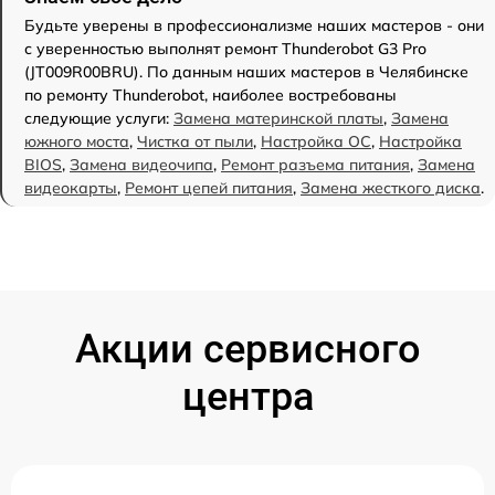
Будьте уверены в профессионализме наших мастеров - они
с уверенностью выполнят ремонт Thunderobot G3 Pro
(JT009R00BRU). По данным наших мастеров в Челябинске
по ремонту Thunderobot, наиболее востребованы
следующие услуги:
Замена материнской платы
,
Замена
южного моста
,
Чистка от пыли
,
Настройка ОС
,
Настройка
BIOS
,
Замена видеочипа
,
Ремонт разъема питания
,
Замена
видеокарты
,
Ремонт цепей питания
,
Замена жесткого диска
.
Акции сервисного
центра