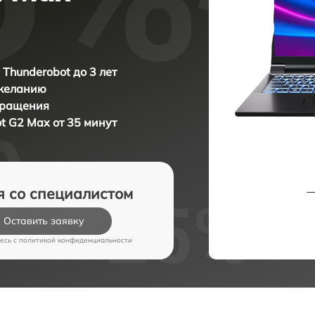
 Thunderobot до 3 лет
 желанию
бращения
t G2 Max от 35 минут
я со специалистом
Оставить заявку
есь c
политикой конфиденциальности