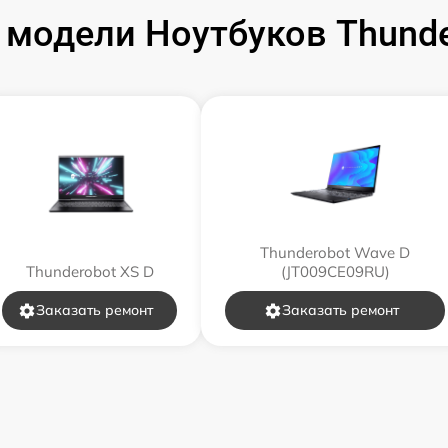
модели Ноутбуков Thunder
от 120 мин
от 60 мин
от 50 мин
от 120 мин
Thunderobot Wave D
Thunderobot XS D
(JT009CE09RU)
от 70 мин
Заказать ремонт
Заказать ремонт
от 30 мин
от 80 мин
от 80 мин