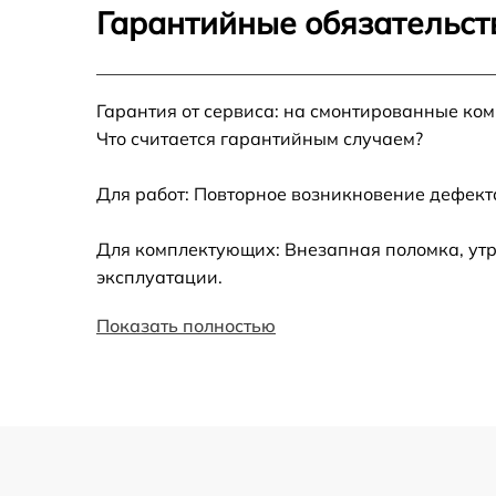
Гарантийные обязательст
Установка драйверов
Гарантия от сервиса: на смонтированные ко
Замена вебкамеры
Что считается гарантийным случаем?
Ремонт петель крышки
Для работ: Повторное возникновение дефект
Настройка Wi-Fi
Для комплектующих: Внезапная поломка, утр
эксплуатации.
Замена шим-контроллера
Показать полностью
Замена контроллера питания
Замена тачпада
Замена USB порта