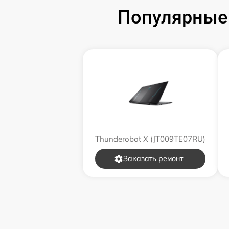
Популярные 
Замена звуковой карты
Замена микрофона
Замена оперативной памяти
Замена процессора
Thunderobot X (JT009TE07RU)
Замена системы охлаждения
Заказать ремонт
Замена термопасты
Замена шлейфа матрицы
Замена экрана