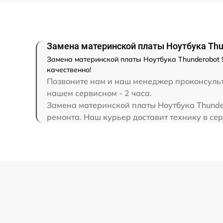
Замена северного моста
Замена материнской платы Ноутбука Thun
Замена SSD
Замена материнской платы Ноутбука Thunderobot 9
качественно!
Замена аккумулятора
Позвоните нам и наш менеджер проконсультир
нашем сервисном - 2 часа.
Замена материнской платы Ноутбука Thunder
Замена клавиатуры
ремонта. Наш курьер доставит технику в сер
Замена корпуса
Замена HDMI