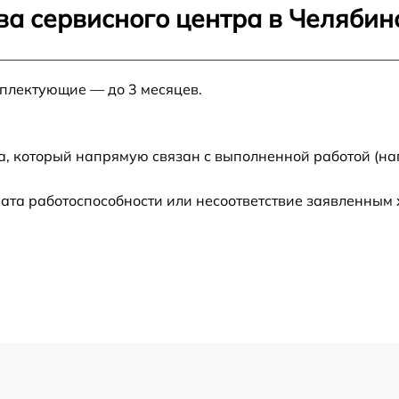
ва сервисного центра в Челябин
от 120 мин
мплектующие — до 3 месяцев.
от 50 мин
от 50 мин
а, который напрямую связан с выполненной работой (на
от 70 мин
ата работоспособности или несоответствие заявленным
от 120 мин
от 120 мин
от 60 мин
от 60 мин