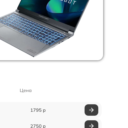
Цена
1795 р
2750 р