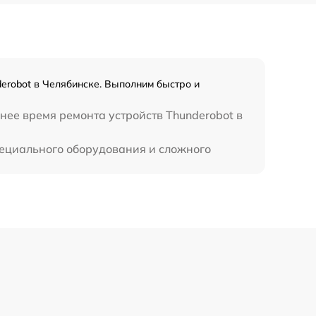
2750 р
1195 р
erobot в Челябинске. Выполним быстро и
620 р
нее время ремонта устройств Thunderobot в
специального оборудования и сложного
990 р
1045 р
1800 р