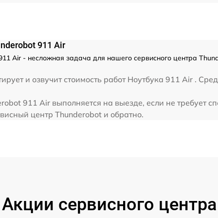
от 80 мин
derobot 911 Air
от 30 мин
11 Air - несложная задача для нашего сервисного центра Thund
от 40 мин
ует и озвучит стоимость работ Ноутбука 911 Air . Сред
obot 911 Air выполняется на выезде, если не требует 
от 70 мин
висный центр Thunderobot и обратно.
от 60 мин
от 60 мин
Акции сервисного центра